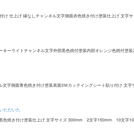
 仕上げ 縁なしチャンネル文字側面赤色焼き付け塗装仕上げ 文字サイズ 50
キーライトチャンネル文字外部黒色焼付塗装内部オレンジ色焼付塗装正面電球発
文字側面青色焼き付け塗装表面3Ｍカッテイングシート貼り付け 文字サイズ 1
ら依頼いただいた
き付け塗装仕上げ 文字サイズ 300mm 2文字150mm 10文字100m